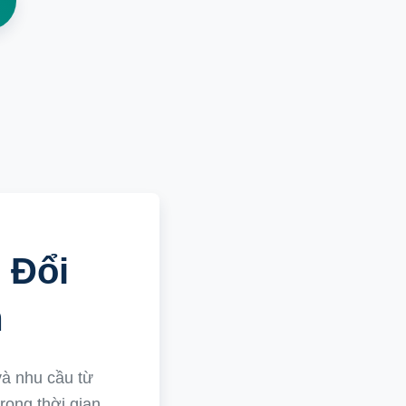
 Đổi
m
và nhu cầu từ
rong thời gian