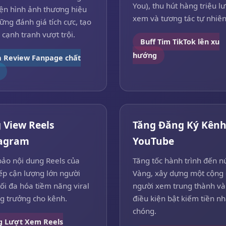
You), thu hút hàng triệu lư
iện hình ảnh thương hiệu
xem và tương tác tự nhiên
ững đánh giá tích cực, tạo
ế cạnh tranh vượt trội.
Buff Tim TikTok lên xu
hướng
 Review Fanpage chất
 View Reels
Tăng Đăng Ký Kên
tagram
YouTube
ảo nội dung Reels của
Tăng tốc hành trình đến nú
ếp cận lượng lớn người
Vàng, xây dựng một cộng
ối đa hóa tiềm năng viral
người xem trung thành và
ng trưởng cho kênh.
điều kiện bật kiếm tiền n
chóng.
g Lượt Xem Reels