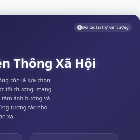
Đối tác tài trợ kim cương
ền Thông Xã Hội
ông còn là lựa chọn
ược tối thượng, mang
ại tầm ảnh hưởng và
ững tương tác nhỏ
ơn xa.