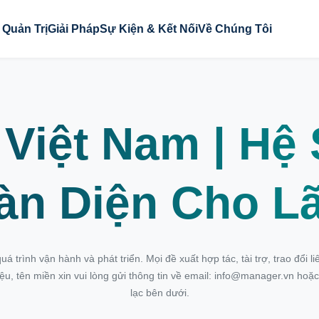
 Quản Trị
Giải Pháp
Sự Kiện & Kết Nối
Về Chúng Tôi
Việt Nam | Hệ 
àn Diện Cho L
á trình vận hành và phát triển. Mọi đề xuất hợp tác, tài trợ, trao đổi l
, tên miền xin vui lòng gửi thông tin về email:
info@manager.vn
hoặc 
lạc bên dưới.